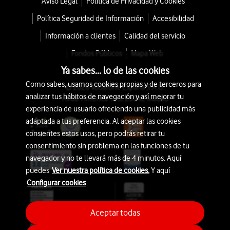
Aviso Legal
Política de Privacidad y Cookies
Política Seguridad de Información
Accesibilidad
Información a clientes
Calidad del servicio
Fondos Públicos
Mapa Web
Ya sabes... lo de las cookies
Como sabes, usamos cookies propias y de terceros para
© 2026 Vodafone España S.A.U.
analizar tus hábitos de navegación y así mejorar tu
Avda. América 115, 28042 Madrid
experiencia de usuario ofreciendo una publicidad más
adaptada a tus preferencia. Al aceptar las cookies
consientes estos usos, pero podrás retirar tu
consentimiento sin problema en las funciones de tu
navegador y no te llevará más de 4 minutos. Aquí
puedes
Ver nuestra política de cookies.
Y aquí
Configurar cookies
Aceptar todas