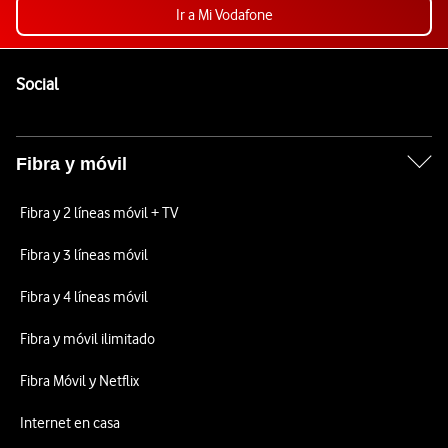
Ir a Mi Vodafone
Pie de página de Vodafone
Enlaces a las redes sociales de Vodafone
Social
Fibra y móvil
Fibra y 2 líneas móvil + TV
Fibra y 3 líneas móvil
Fibra y 4 líneas móvil
Fibra y móvil ilimitado
Fibra Móvil y Netflix
Internet en casa