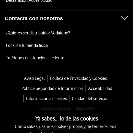
Declaración Accesibilidad
Contacta con nosotros
¿Quieres ser distribuidor Vodafone?
Localiza tu tienda física
Teléfonos de atención al cliente
Aviso Legal
Política de Privacidad y Cookies
Política Seguridad de Información
Accesibilidad
Información a clientes
Calidad del servicio
Fondos Públicos
Mapa Web
Ya sabes... lo de las cookies
Como sabes, usamos cookies propias y de terceros para
© 2026 Vodafone España S.A.U.