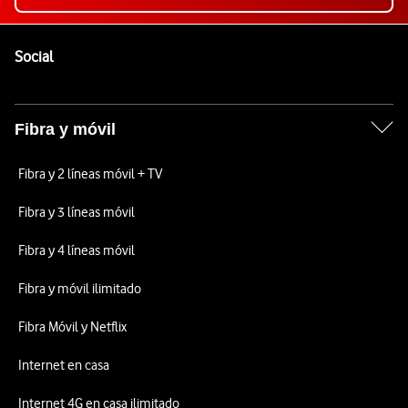
Pie de página de Vodafone
Enlaces a las redes sociales de Vodafone
Social
Fibra y móvil
Fibra y 2 líneas móvil + TV
Fibra y 3 líneas móvil
Fibra y 4 líneas móvil
Fibra y móvil ilimitado
Fibra Móvil y Netflix
Internet en casa
Internet 4G en casa ilimitado