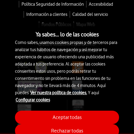
Política Seguridad de Información
Accesibilidad
Información a clientes
Calidad del servicio
Fondos Públicos
Mapa Web
Ya sabes... lo de las cookies
Como sabes, usamos cookies propias y de terceros para
© 2026 Vodafone España S.A.U.
analizar tus hábitos de navegación y así mejorar tu
Avda. América 115, 28042 Madrid
experiencia de usuario ofreciendo una publicidad más
adaptada a tus preferencia. Al aceptar las cookies
consientes estos usos, pero podrás retirar tu
consentimiento sin problema en las funciones de tu
navegador y no te llevará más de 4 minutos. Aquí
puedes
Ver nuestra política de cookies.
Y aquí
Configurar cookies
Aceptar todas
Rechazar todas