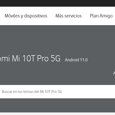
da e idioma
Móviles y dispositivos
Más servicios
Plan Amigo
fone TV
Móviles
Alianza Vodafone e Iberdrola
il 5G
Imagen y Sonido
Servicios avanzados
tura
Ver todos
omi Mi 10T Pro 5G
Android 11.0
dencias