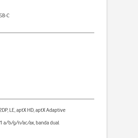
USB-C
A2DP, LE, aptX HD, aptX Adaptive
1 a/b/g/n/ac/ax, banda dual