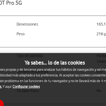
10T Pro 5G
Dimensiones
165,1
Peso
218 g
Tipo de pantalla
Pantal
144H
Ya sabes... lo de las cookies
s propias y de terceros para analizar tus hábitos de navegación y así me
Tamaño de pantalla
6,67"
blicidad más adaptada a tus preferencia. Al aceptar las cookies consiente
Resolución de pantalla
1080 
 sin problema en las funciones de tu navegador y no te llevará más de 4
s.
Y aquí
Configurar cookies
Teclado físico
No