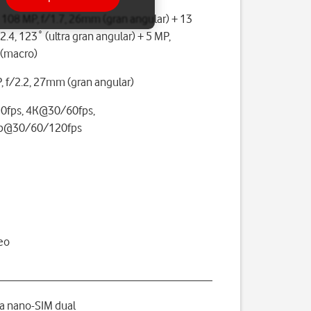
e 108 MP, f/1.7, 26mm (gran angular) + 13
2.4, 123˚ (ultra gran angular) + 5 MP,
, (macro)
, f/2.2, 27mm (gran angular)
0fps, 4K@30/60fps,
p@30/60/120fps
eo
ta nano-SIM dual