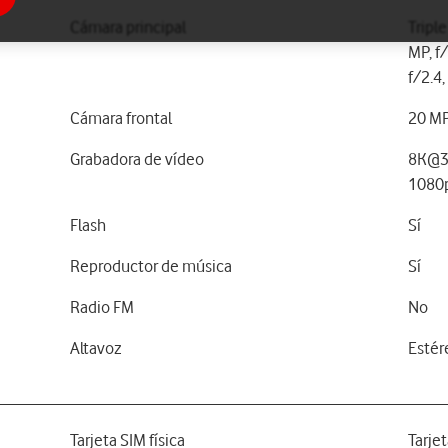
Cámara principal
Tripl
MP, f/
f/2.4
Cámara frontal
20 MP
Grabadora de vídeo
8K@3
1080
Flash
Sí
Reproductor de música
Sí
Radio FM
No
Altavoz
Estér
Tarjeta SIM física
Tarje