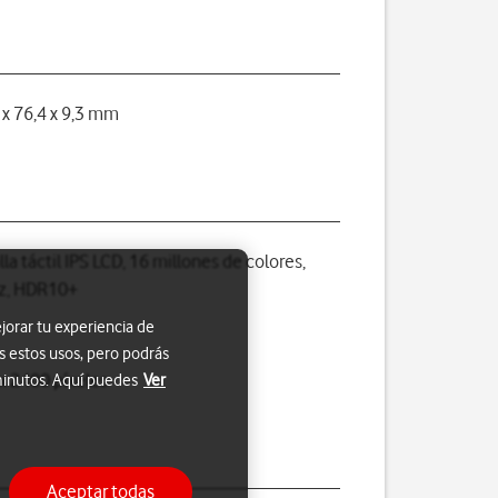
 x 76,4 x 9,3 mm
la táctil IPS LCD, 16 millones de colores,
z, HDR10+
jorar tu experiencia de
s estos usos, pero podrás
x 2400 píxeles
 minutos. Aquí puedes
Ver
Aceptar todas