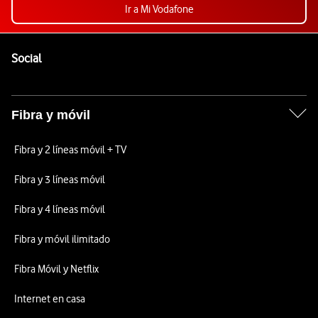
Ir a Mi Vodafone
Pie de página de Vodafone
Enlaces a las redes sociales de Vodafone
Social
Fibra y móvil
Fibra y 2 líneas móvil + TV
Fibra y 3 líneas móvil
Fibra y 4 líneas móvil
Fibra y móvil ilimitado
Fibra Móvil y Netflix
Internet en casa