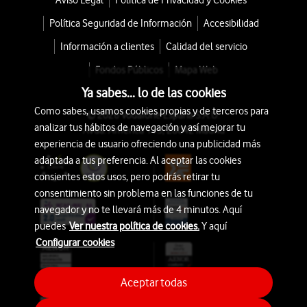
Aviso Legal
Política de Privacidad y Cookies
Política Seguridad de Información
Accesibilidad
Información a clientes
Calidad del servicio
Fondos Públicos
Mapa Web
Ya sabes... lo de las cookies
Como sabes, usamos cookies propias y de terceros para
© 2026 Vodafone España S.A.U.
analizar tus hábitos de navegación y así mejorar tu
Avda. América 115, 28042 Madrid
experiencia de usuario ofreciendo una publicidad más
adaptada a tus preferencia. Al aceptar las cookies
consientes estos usos, pero podrás retirar tu
consentimiento sin problema en las funciones de tu
navegador y no te llevará más de 4 minutos. Aquí
puedes
Ver nuestra política de cookies.
Y aquí
Configurar cookies
Aceptar todas