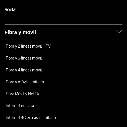
Pie de página de Vodafone
Enlaces a las redes sociales de Vodafone
Social
Fibra y móvil
Fibra y 2 líneas móvil + TV
Fibra y 3 líneas móvil
Fibra y 4 líneas móvil
Fibra y móvil ilimitado
Fibra Móvil y Netflix
Internet en casa
Internet 4G en casa ilimitado