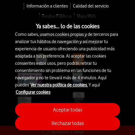
Información a clientes
Calidad del servicio
Fondos Públicos
Mapa Web
Ya sabes... lo de las cookies
Como sabes, usamos cookies propias y de terceros para
© 2026 Vodafone España S.A.U.
analizar tus hábitos de navegación y así mejorar tu
Avda. América 115, 28042 Madrid
experiencia de usuario ofreciendo una publicidad más
adaptada a tus preferencia. Al aceptar las cookies
consientes estos usos, pero podrás retirar tu
consentimiento sin problema en las funciones de tu
navegador y no te llevará más de 4 minutos. Aquí
puedes
Ver nuestra política de cookies.
Y aquí
Configurar cookies
Aceptar todas
Rechazar todas
Ayúdame a elegir