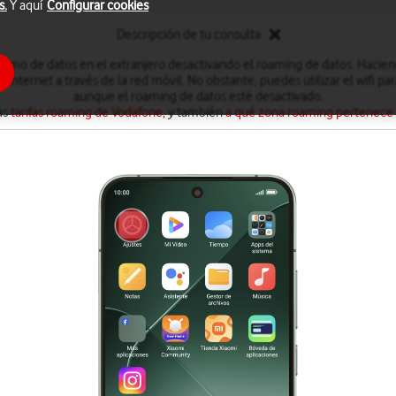
s.
Y aquí
Configurar cookies
Descripción de tu consulta
sumo de datos en el extranjero desactivando el roaming de datos. Hacien
Internet a través de la red móvil. No obstante, puedes utilizar el wifi pa
aunque el roaming de datos esté desactivado.
as
tarifas roaming de Vodafone
, y también
a qué zona roaming pertenece el