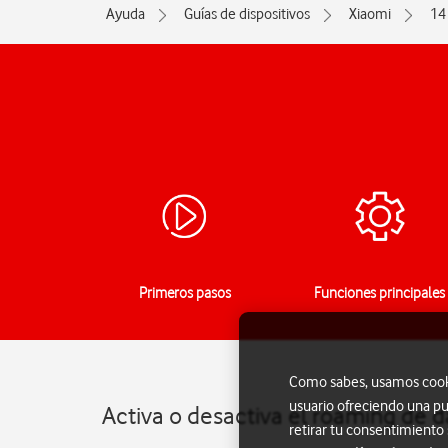
Ayuda
Guías de dispositivos
Xiaomi
14
Primeros pasos
Funciones principales
Como sabes, usamos cookie
usuario ofreciendo una pu
Activa o desactiva el roaming de d
retirar tu consentimiento