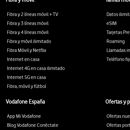
Fibra y 2 líneas móvil + TV
Datos ilimi
Fibra y 3 líneas móvil
eSIM
Fibra y 4 líneas móvil
Tarjetas Pr
Fibra y móvil ilimitado
Roaming
Fibra Móvil y Netflix
Llamadas i
Internet en casa
Teléfono fij
Internet 4G en casa ilimitado
Internet 5G en casa
Fibra, móvil y fútbol
Vodafone España
Ofertas y 
App Mi Vodafone
Ofertas nue
Blog Vodafone Conéctate
Ofertas por