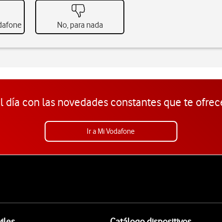
odafone
No, para nada
l día con las novedades constantes que te ofrec
Ir a Mi Vodafone
iles
Catálogo dispositivos