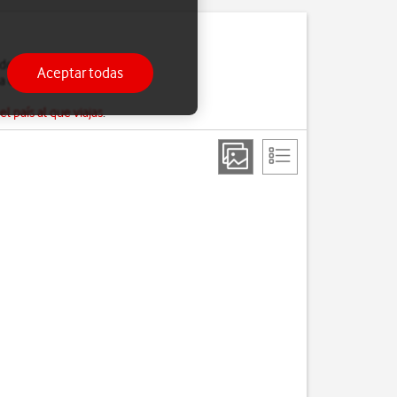
do esto el teléfono no
Aceptar todas
ra conectarte a Internet
 país al que viajas
.