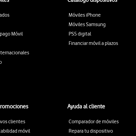
tados
Móviles iPhone
Móviles Samsung
epago Móvil
PS5 digital
Financiar móvil a plazos
nternacionales
o
promociones
Ayuda al cliente
vos clientes
Comparador de móviles
tabilidad móvil
Repara tu dispositivo