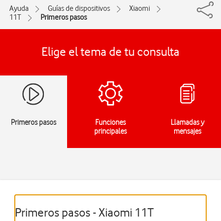
Ayuda
Guías de dispositivos
Xiaomi
11T
Primeros pasos
Elige el tema de tu consulta
Primeros pasos
Funciones
Llamadas y
principales
mensajes
Primeros pasos - Xiaomi 11T