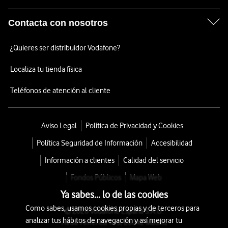
Contacta con nosotros
¿Quieres ser distribuidor Vodafone?
Localiza tu tienda física
Teléfonos de atención al cliente
Aviso Legal
Política de Privacidad y Cookies
Política Seguridad de Información
Accesibilidad
Información a clientes
Calidad del servicio
Fondos Públicos
Mapa Web
Ya sabes... lo de las cookies
Como sabes, usamos cookies propias y de terceros para
© 2026 Vodafone España S.A.U.
analizar tus hábitos de navegación y así mejorar tu
Avda. América 115, 28042 Madrid