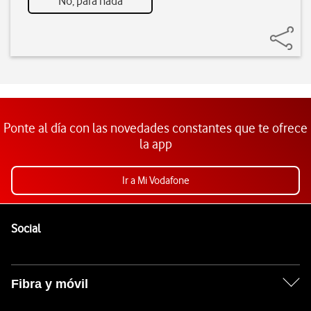
No, para nada
Ponte al día con las novedades constantes que te ofrece
la app
Ir a Mi Vodafone
Pie de página de Vodafone
Enlaces a las redes sociales de Vodafone
Social
Fibra y móvil