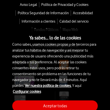
Aviso Legal
Política de Privacidad y Cookies
Política Seguridad de Información
Accesibilidad
Información a clientes
Calidad del servicio
Fondos Públicos
Mapa Web
Ya sabes... lo de las cookies
Como sabes, usamos cookies propias y de terceros para
© 2026 Vodafone España S.A.U.
analizar tus hábitos de navegación y así mejorar tu
Avda. América 115, 28042 Madrid
experiencia de usuario ofreciendo una publicidad más
adaptada a tus preferencia. Al aceptar las cookies
consientes estos usos, pero podrás retirar tu
consentimiento sin problema en las funciones de tu
navegador y no te llevará más de 4 minutos. Aquí
puedes
Ver nuestra política de cookies.
Y aquí
Configurar cookies
Aceptar todas