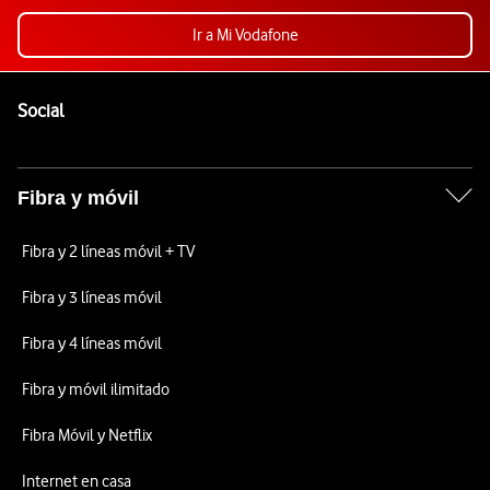
Ir a Mi Vodafone
Pie de página de Vodafone
Enlaces a las redes sociales de Vodafone
Social
Fibra y móvil
Fibra y 2 líneas móvil + TV
Fibra y 3 líneas móvil
Fibra y 4 líneas móvil
Fibra y móvil ilimitado
Fibra Móvil y Netflix
Internet en casa