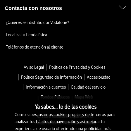
Contacta con nosotros
¿Quieres ser distribuidor Vodafone?
Localiza tu tienda física
Teléfonos de atención al cliente
Aviso Legal
Política de Privacidad y Cookies
Política Seguridad de Información
Accesibilidad
Información a clientes
Calidad del servicio
Fondos Públicos
Mapa Web
Ya sabes... lo de las cookies
Como sabes, usamos cookies propias y de terceros para
© 2026 Vodafone España S.A.U.
analizar tus hábitos de navegación y así mejorar tu
Avda. América 115, 28042 Madrid
experiencia de usuario ofreciendo una publicidad más