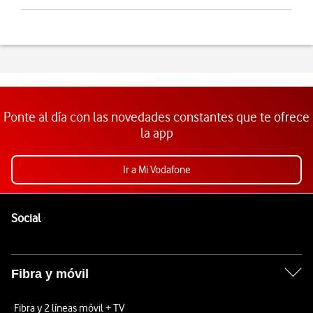
Ponte al día con las novedades constantes que te ofrece
la app
Ir a Mi Vodafone
Pie de página de Vodafone
Enlaces a las redes sociales de Vodafone
Social
Fibra y móvil
Fibra y 2 líneas móvil + TV