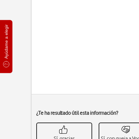
Ayúdame a elegir
¿Te ha resultado útil esta información?
Sí, gracias
Sí, con queja a V