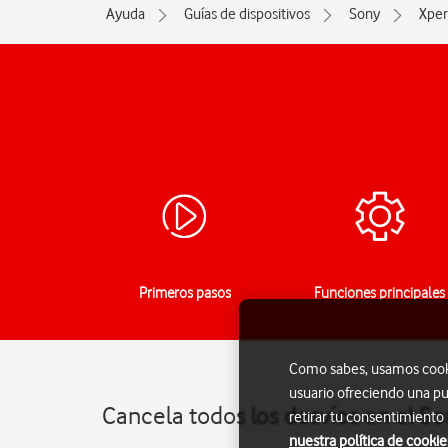
Ayuda
Guías de dispositivos
Sony
Xper
Primeros pasos
Funciones principales
Como sabes, usamos cookie
usuario ofreciendo una pu
Cancela todos los desvíos en el So
retirar tu consentimiento
nuestra política de cookie