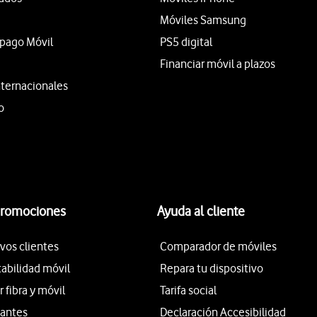
Móviles Samsung
epago Móvil
PS5 digital
Financiar móvil a plazos
nternacionales
o
promociones
Ayuda al cliente
vos clientes
Comparador de móviles
tabilidad móvil
Repara tu dispositivo
fibra y móvil
Tarifa social
iantes
Declaración Accesibilidad