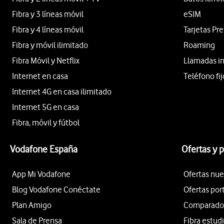
Fibra y 3 líneas móvil
eSIM
Fibra y 4 líneas móvil
Tarjetas Pr
Fibra y móvil ilimitado
Roaming
Fibra Móvil y Netflix
Llamadas i
Internet en casa
Teléfono fij
Internet 4G en casa ilimitado
Internet 5G en casa
Fibra, móvil y fútbol
Vodafone España
Ofertas y 
App Mi Vodafone
Ofertas nue
Blog Vodafone Conéctate
Ofertas por
Plan Amigo
Comparador 
Sala de Prensa
Fibra estud