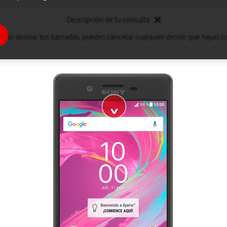
Descripción de tu consulta
eseas desviar tus llamadas, puedes cancelar cualquier desvío que hayas c