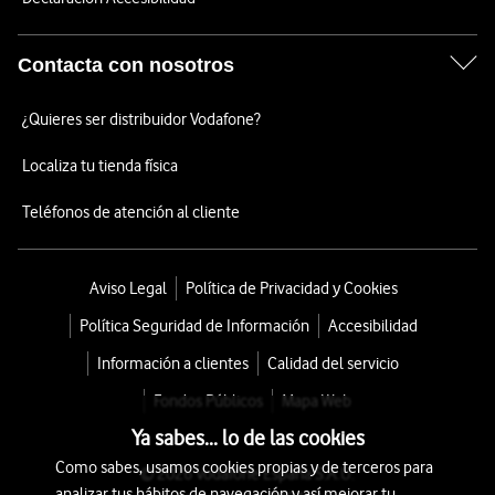
Contacta con nosotros
¿Quieres ser distribuidor Vodafone?
Localiza tu tienda física
Teléfonos de atención al cliente
Aviso Legal
Política de Privacidad y Cookies
Política Seguridad de Información
Accesibilidad
Información a clientes
Calidad del servicio
Fondos Públicos
Mapa Web
Ya sabes... lo de las cookies
Como sabes, usamos cookies propias y de terceros para
© 2026 Vodafone España S.A.U.
analizar tus hábitos de navegación y así mejorar tu