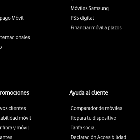
Móviles Samsung
epago Móvil
PS5 digital
Financiar móvil a plazos
nternacionales
o
promociones
Ayuda al cliente
vos clientes
Comparador de móviles
tabilidad móvil
Repara tu dispositivo
fibra y móvil
Tarifa social
iantes
Declaración Accesibilidad