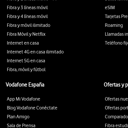
Fibra y 3 líneas móvil
eSIM
Fibra y 4 líneas móvil
Tarjetas Pr
Fibra y móvil ilimitado
Roaming
Fibra Móvil y Netflix
Llamadas i
Internet en casa
Teléfono fij
Internet 4G en casa ilimitado
Internet 5G en casa
Fibra, móvil y fútbol
Vodafone España
Ofertas y 
App Mi Vodafone
Ofertas nue
Blog Vodafone Conéctate
Ofertas por
Plan Amigo
Comparador 
Sala de Prensa
Fibra estud