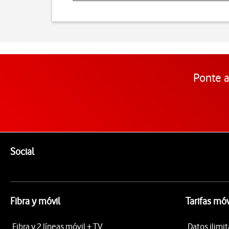
Ponte a
Pie de página de Vodafone
Enlaces a las redes sociales de Vodafone
Social
Fibra y móvil
Tarifas móv
Fibra y 2 líneas móvil + TV
Datos ilimi