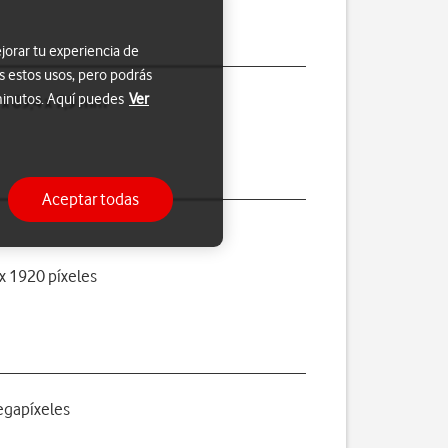
jorar tu experiencia de
s estos usos, pero podrás
 minutos. Aquí puedes
Ver
 x 69,4 x 7,9 mm
Aceptar todas
x 1920 píxeles
gapíxeles