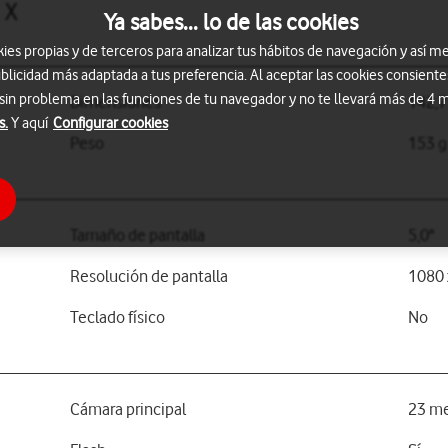
 X
Ya sabes... lo de las cookies
s propias y de terceros para analizar tus hábitos de navegación y así me
blicidad más adaptada a tus preferencia. Al aceptar las cookies consiente
 sin problema en las funciones de tu navegador y no te llevará más de 4
Dimensiones
142,7
s.
Y aquí
Configurar cookies
Peso
153 g
Tamaño de pantalla
5,0"
Resolución de pantalla
1080 
Teclado físico
No
Cámara principal
23 me