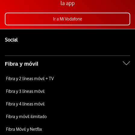
la app
Ir a Mi Vodafone
Pie de página de Vodafone
Enlaces a las redes sociales de Vodafone
Social
Fibra y móvil
Fibra y 2 líneas móvil + TV
Fibra y 3 líneas móvil
Fibra y 4 líneas móvil
Fibra y móvil ilimitado
Fibra Móvil y Netflix