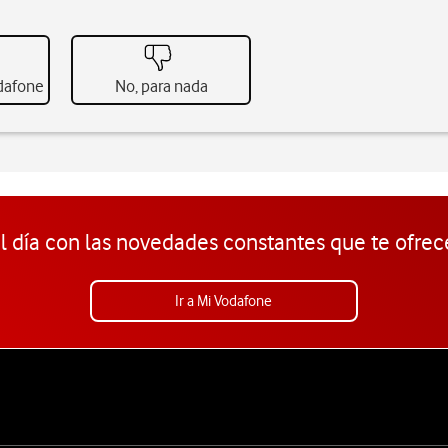
odafone
No, para nada
l día con las novedades constantes que te ofrec
Ir a Mi Vodafone