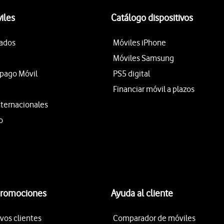
iles
Catálogo dispositivos
tados
Móviles iPhone
Móviles Samsung
epago Móvil
PS5 digital
Financiar móvil a plazos
nternacionales
o
promociones
Ayuda al cliente
vos clientes
Comparador de móviles