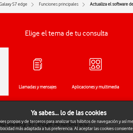
Galaxy S7 edge
Funciones principales
Actualiza el software d
Elige el tema de tu consulta
Llamadas y mensajes
Aplicaciones y multimedia
Ya sabes... lo de las cookies
s propias y de terceros para analizar tus hábitos de navegación y así me
ng Galaxy S7 edge Android 6.0
blicidad más adaptada a tus preferencia. Al aceptar las cookies consiente