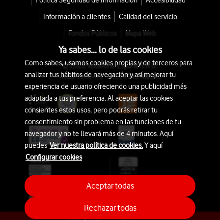
Política Seguridad de Información
Accesibilidad
Información a clientes
Calidad del servicio
Fondos Públicos
Mapa Web
Ya sabes... lo de las cookies
Como sabes, usamos cookies propias y de terceros para
© 2026 Vodafone España S.A.U.
analizar tus hábitos de navegación y así mejorar tu
Avda. América 115, 28042 Madrid
experiencia de usuario ofreciendo una publicidad más
adaptada a tus preferencia. Al aceptar las cookies
consientes estos usos, pero podrás retirar tu
consentimiento sin problema en las funciones de tu
navegador y no te llevará más de 4 minutos. Aquí
puedes
Ver nuestra política de cookies.
Y aquí
Configurar cookies
Aceptar todas
Rechazar todas