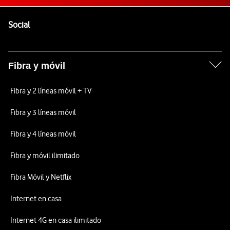
Pie de página de Vodafone
Enlaces a las redes sociales de Vodafone
Social
Fibra y móvil
Fibra y 2 líneas móvil + TV
Fibra y 3 líneas móvil
Fibra y 4 líneas móvil
Fibra y móvil ilimitado
Fibra Móvil y Netflix
Internet en casa
Internet 4G en casa ilimitado