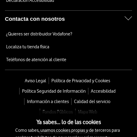
Declaración Accesibilidad
Contacta con nosotros
¿Quieres ser distribuidor Vodafone?
Localiza tu tienda física
Teléfonos de atención al cliente
Aviso Legal
Política de Privacidad y Cookies
Política Seguridad de Información
Accesibilidad
Información a clientes
Calidad del servicio
Fondos Públicos
Mapa Web
Ya sabes... lo de las cookies
Como sabes, usamos cookies propias y de terceros para
© 2026 Vodafone España S.A.U.