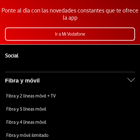
Ponte al día con las novedades constantes que te ofrece
la app
Ir a Mi Vodafone
Pie de página de Vodafone
Enlaces a las redes sociales de Vodafone
Social
Fibra y móvil
Fibra y 2 líneas móvil + TV
Fibra y 3 líneas móvil
Fibra y 4 líneas móvil
Fibra y móvil ilimitado