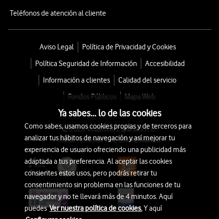
Teléfonos de atención al cliente
Aviso Legal
Política de Privacidad y Cookies
Política Seguridad de Información
Accesibilidad
Información a clientes
Calidad del servicio
Fondos Públicos
Mapa Web
Ya sabes... lo de las cookies
Como sabes, usamos cookies propias y de terceros para
© 2026 Vodafone España S.A.U.
analizar tus hábitos de navegación y así mejorar tu
Avda. América 115, 28042 Madrid
experiencia de usuario ofreciendo una publicidad más
adaptada a tus preferencia. Al aceptar las cookies
consientes estos usos, pero podrás retirar tu
consentimiento sin problema en las funciones de tu
navegador y no te llevará más de 4 minutos. Aquí
puedes
Ver nuestra política de cookies.
Y aquí