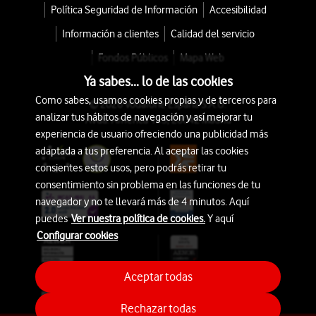
Política Seguridad de Información
Accesibilidad
Información a clientes
Calidad del servicio
Fondos Públicos
Mapa Web
Ya sabes... lo de las cookies
Como sabes, usamos cookies propias y de terceros para
© 2026 Vodafone España S.A.U.
analizar tus hábitos de navegación y así mejorar tu
Avda. América 115, 28042 Madrid
experiencia de usuario ofreciendo una publicidad más
adaptada a tus preferencia. Al aceptar las cookies
consientes estos usos, pero podrás retirar tu
consentimiento sin problema en las funciones de tu
navegador y no te llevará más de 4 minutos. Aquí
puedes
Ver nuestra política de cookies.
Y aquí
Configurar cookies
Aceptar todas
Rechazar todas