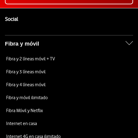
Pie de página de Vodafone
Enlaces a las redes sociales de Vodafone
Social
Fibra y móvil
Fibra y 2 líneas móvil + TV
Fibra y 3 líneas móvil
Fibra y 4 líneas móvil
Fibra y móvil ilimitado
Fibra Móvil y Netflix
Internet en casa
Internet 4G en casa ilimitado