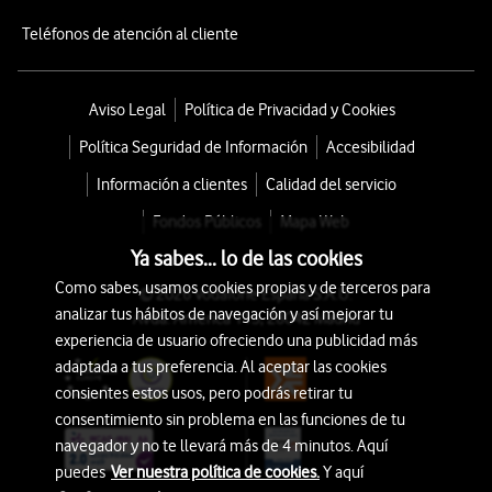
Teléfonos de atención al cliente
Aviso Legal
Política de Privacidad y Cookies
Política Seguridad de Información
Accesibilidad
Información a clientes
Calidad del servicio
Fondos Públicos
Mapa Web
Ya sabes... lo de las cookies
Como sabes, usamos cookies propias y de terceros para
© 2026 Vodafone España S.A.U.
analizar tus hábitos de navegación y así mejorar tu
Avda. América 115, 28042 Madrid
experiencia de usuario ofreciendo una publicidad más
adaptada a tus preferencia. Al aceptar las cookies
consientes estos usos, pero podrás retirar tu
consentimiento sin problema en las funciones de tu
navegador y no te llevará más de 4 minutos. Aquí
puedes
Ver nuestra política de cookies.
Y aquí