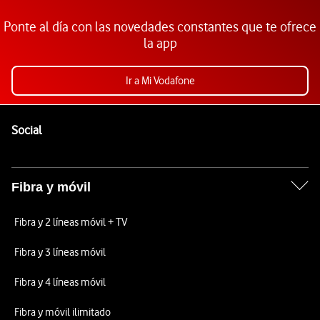
Ponte al día con las novedades constantes que te ofrece
la app
Ir a Mi Vodafone
Pie de página de Vodafone
Enlaces a las redes sociales de Vodafone
Social
Fibra y móvil
Fibra y 2 líneas móvil + TV
Fibra y 3 líneas móvil
Fibra y 4 líneas móvil
Fibra y móvil ilimitado