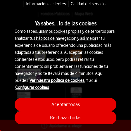
Información a clientes
Calidad del servicio
Fondos Públicos
Mapa Web
Ya sabes... lo de las cookies
Como sabes, usamos cookies propias y de terceros para
© 2026 Vodafone España S.A.U.
analizar tus hábitos de navegación y así mejorar tu
Avda. América 115, 28042 Madrid
experiencia de usuario ofreciendo una publicidad más
adaptada a tus preferencia. Al aceptar las cookies
consientes estos usos, pero podrás retirar tu
consentimiento sin problema en las funciones de tu
navegador y no te llevará más de 4 minutos. Aquí
puedes
Ver nuestra política de cookies.
Y aquí
Configurar cookies
Aceptar todas
Rechazar todas
Ayúdame a elegir