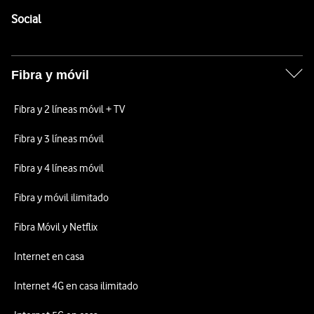
Pie de página de Vodafone
Enlaces a las redes sociales de Vodafone
Social
Fibra y móvil
Fibra y 2 líneas móvil + TV
Fibra y 3 líneas móvil
Fibra y 4 líneas móvil
Fibra y móvil ilimitado
Fibra Móvil y Netflix
Internet en casa
Internet 4G en casa ilimitado