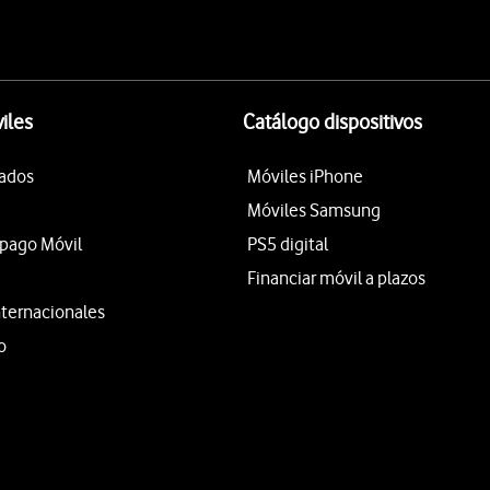
iles
Catálogo dispositivos
tados
Móviles iPhone
Móviles Samsung
epago Móvil
PS5 digital
Financiar móvil a plazos
nternacionales
o