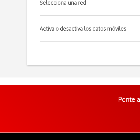
Selecciona una red
Activa o desactiva los datos móviles
Ponte a
Pie de página de Vodafone