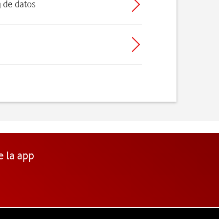
g de datos
e la app