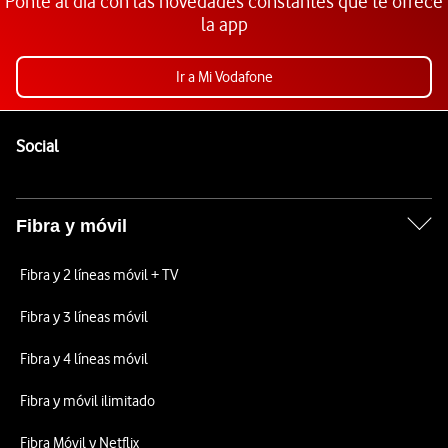
Ponte al día con las novedades constantes que te ofrece
la app
Ir a Mi Vodafone
Pie de página de Vodafone
Enlaces a las redes sociales de Vodafone
Social
Fibra y móvil
Fibra y 2 líneas móvil + TV
Fibra y 3 líneas móvil
Fibra y 4 líneas móvil
Fibra y móvil ilimitado
Fibra Móvil y Netflix