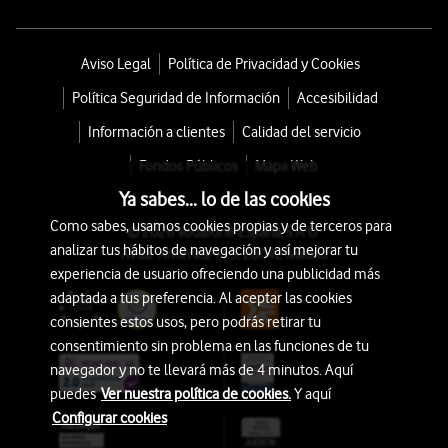
Aviso Legal
Política de Privacidad y Cookies
Política Seguridad de Información
Accesibilidad
Información a clientes
Calidad del servicio
Fondos Públicos
Mapa Web
Ya sabes... lo de las cookies
Como sabes, usamos cookies propias y de terceros para
© 2026 Vodafone España S.A.U.
analizar tus hábitos de navegación y así mejorar tu
Avda. América 115, 28042 Madrid
experiencia de usuario ofreciendo una publicidad más
adaptada a tus preferencia. Al aceptar las cookies
consientes estos usos, pero podrás retirar tu
consentimiento sin problema en las funciones de tu
navegador y no te llevará más de 4 minutos. Aquí
puedes
Ver nuestra política de cookies.
Y aquí
Configurar cookies