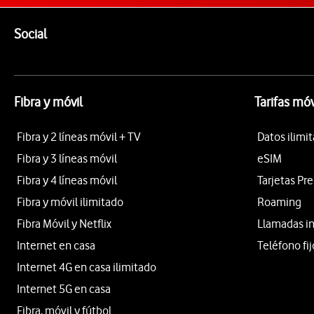
Pie de página de Vodafone
Enlaces a las redes sociales de Vodafone
Social
Fibra y móvil
Tarifas móv
Fibra y 2 líneas móvil + TV
Datos ilimi
Fibra y 3 líneas móvil
eSIM
Fibra y 4 líneas móvil
Tarjetas Pr
Fibra y móvil ilimitado
Roaming
Fibra Móvil y Netflix
Llamadas i
Internet en casa
Teléfono fij
Internet 4G en casa ilimitado
Internet 5G en casa
Fibra, móvil y fútbol