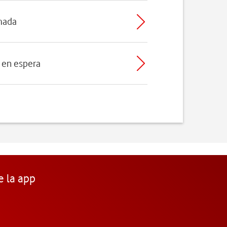
mada
a en espera
e la app