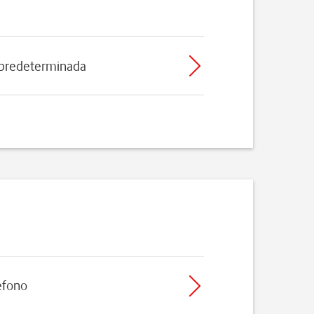
 predeterminada
léfono