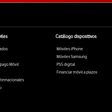
iles
Catálogo dispositivos
tados
Móviles iPhone
Móviles Samsung
epago Móvil
PS5 digital
Financiar móvil a plazos
nternacionales
o