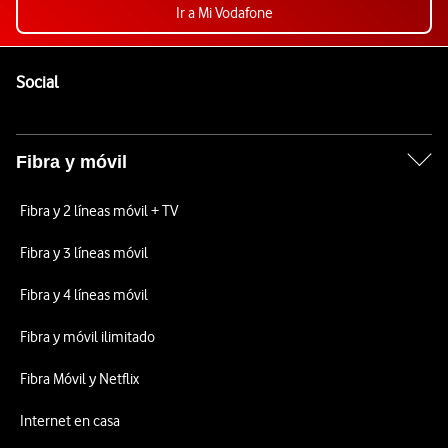
Ir a Mi Vodafone
Pie de página de Vodafone
Enlaces a las redes sociales de Vodafone
Social
Fibra y móvil
Fibra y 2 líneas móvil + TV
Fibra y 3 líneas móvil
Fibra y 4 líneas móvil
Fibra y móvil ilimitado
Fibra Móvil y Netflix
Internet en casa