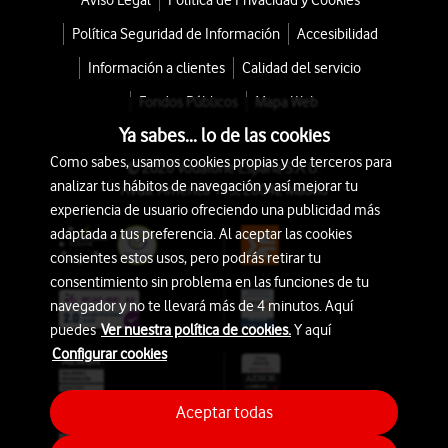
Aviso Legal
Política de Privacidad y Cookies
Política Seguridad de Información
Accesibilidad
Información a clientes
Calidad del servicio
Fondos Públicos
Mapa Web
Ya sabes... lo de las cookies
Como sabes, usamos cookies propias y de terceros para
© 2026 Vodafone España S.A.U.
analizar tus hábitos de navegación y así mejorar tu
Avda. América 115, 28042 Madrid
experiencia de usuario ofreciendo una publicidad más
adaptada a tus preferencia. Al aceptar las cookies
consientes estos usos, pero podrás retirar tu
consentimiento sin problema en las funciones de tu
navegador y no te llevará más de 4 minutos. Aquí
puedes
Ver nuestra política de cookies.
Y aquí
Configurar cookies
Aceptar todas