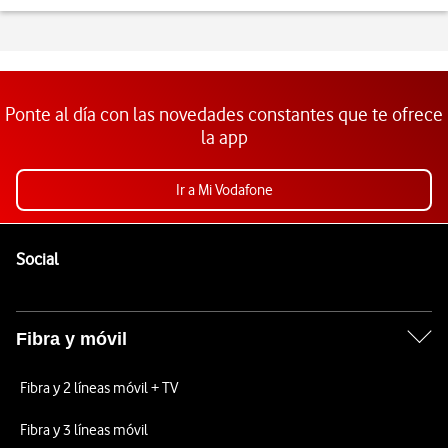
Ponte al día con las novedades constantes que te ofrece
la app
Ir a Mi Vodafone
Pie de página de Vodafone
Enlaces a las redes sociales de Vodafone
Social
Fibra y móvil
Fibra y 2 líneas móvil + TV
Fibra y 3 líneas móvil