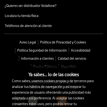
¿Quieres ser distribuidor Vodafone?
Localiza tu tienda física
Teléfonos de atención al cliente
Aviso Legal
Política de Privacidad y Cookies
Política Seguridad de Información
Accesibilidad
Información a clientes
Calidad del servicio
Fondos Públicos
Mapa Web
Ya sabes... lo de las cookies
Como sabes, usamos cookies propias y de terceros para
© 2026 Vodafone España S.A.U.
analizar tus hábitos de navegación y así mejorar tu
Avda. América 115, 28042 Madrid
experiencia de usuario ofreciendo una publicidad más
adaptada a tus preferencia. Al aceptar las cookies
consientes estos usos, pero podrás retirar tu