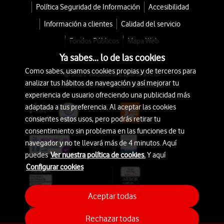
Política Seguridad de Información
Accesibilidad
Información a clientes
Calidad del servicio
Fondos Públicos
Mapa Web
Ya sabes... lo de las cookies
Como sabes, usamos cookies propias y de terceros para
© 2026 Vodafone España S.A.U.
analizar tus hábitos de navegación y así mejorar tu
Avda. América 115, 28042 Madrid
experiencia de usuario ofreciendo una publicidad más
adaptada a tus preferencia. Al aceptar las cookies
consientes estos usos, pero podrás retirar tu
consentimiento sin problema en las funciones de tu
navegador y no te llevará más de 4 minutos. Aquí
puedes
Ver nuestra política de cookies.
Y aquí
Configurar cookies
Aceptar todas
Rechazar todas