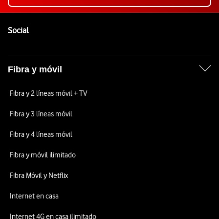
Pie de página de Vodafone
Enlaces a las redes sociales de Vodafone
Social
Fibra y móvil
Fibra y 2 líneas móvil + TV
Fibra y 3 líneas móvil
Fibra y 4 líneas móvil
Fibra y móvil ilimitado
Fibra Móvil y Netflix
Internet en casa
Internet 4G en casa ilimitado