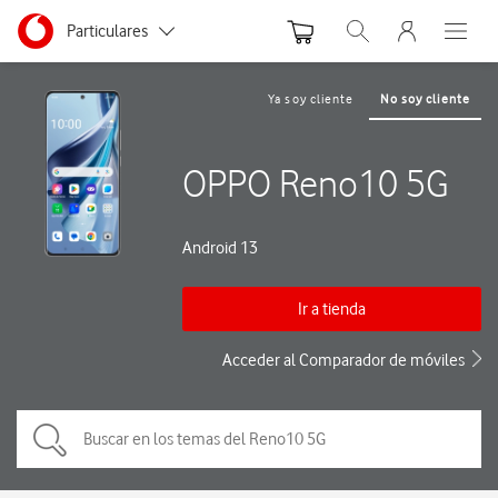
Menu nave
Ir a la pagina principal de vodafone.es
Menu navegación Segmento
Particulares
Abrir buscador. Abre
Abre e
Autónomos
Ya soy cliente
No soy cliente
Pymes
OPPO Reno10 5G
Grandes empresas
y AA.PP.
Android 13
Ir a tienda
Acceder al Comparador de móviles