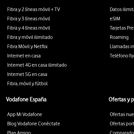
Fibra y 2 líneas móvil + TV
Datos ilimi
Fibra y 3 líneas móvil
eSIM
Fibra y 4 líneas móvil
Tarjetas Pr
Fibra y móvil ilimitado
Roaming
Fibra Móvil y Netflix
Llamadas i
Internet en casa
Teléfono fij
Internet 4G en casa ilimitado
Internet 5G en casa
Fibra, móvil y fútbol
Vodafone España
Ofertas y 
App Mi Vodafone
Ofertas nue
Blog Vodafone Conéctate
Ofertas por
Plan Amigo
Comparador 