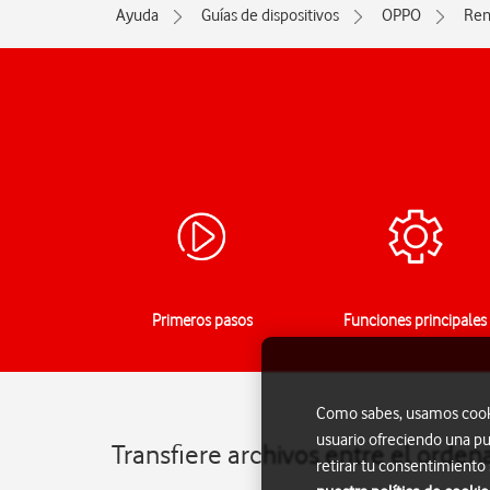
Ayuda
Guías de dispositivos
OPPO
Ren
Primeros pasos
Funciones principales
Como sabes, usamos cookie
usuario ofreciendo una pu
Transfiere archivos entre el orde
retirar tu consentimiento