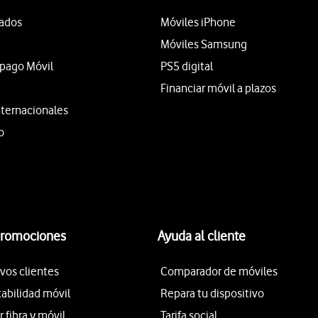
tados
Móviles iPhone
Móviles Samsung
epago Móvil
PS5 digital
Financiar móvil a plazos
nternacionales
o
promociones
Ayuda al cliente
vos clientes
Comparador de móviles
tabilidad móvil
Repara tu dispositivo
fibra y móvil
Tarifa social