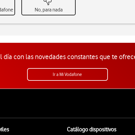
odafone
No, para nada
l día con las novedades constantes que te ofrec
Ir a Mi Vodafone
iles
Catálogo dispositivos