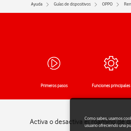
Ayuda
Guías de dispositivos
OPPO
Ren
Primeros pasos
Funciones principales
Como sabes, usamos cookie
Activa o desactiva el roaming de
usuario ofreciendo una pu