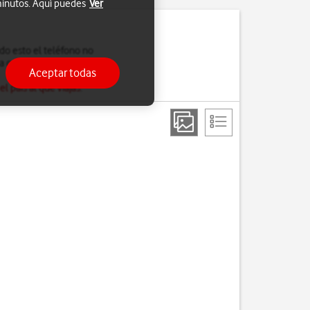
 minutos. Aquí puedes
Ver
do esto el teléfono no
ra conectarte a Internet
Aceptar todas
 país al que viajas
.