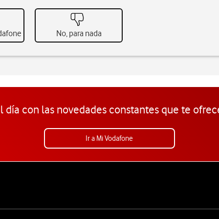
odafone
No, para nada
l día con las novedades constantes que te ofrec
Ir a Mi Vodafone