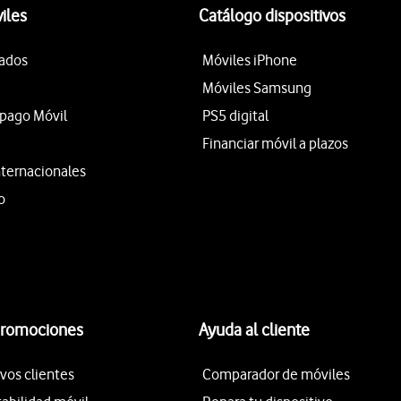
iles
Catálogo dispositivos
tados
Móviles iPhone
Móviles Samsung
epago Móvil
PS5 digital
Financiar móvil a plazos
nternacionales
o
promociones
Ayuda al cliente
vos clientes
Comparador de móviles