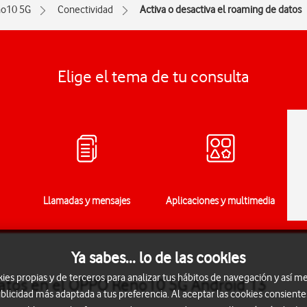
o10 5G
Conectividad
Activa o desactiva el roaming de datos
Elige el tema de tu consulta
Llamadas y mensajes
Aplicaciones y multimedia
Ya sabes... lo de las cookies
s propias y de terceros para analizar tus hábitos de navegación y así me
 datos en el OPPO Reno10 5G Android 13
blicidad más adaptada a tus preferencia. Al aceptar las cookies consiente