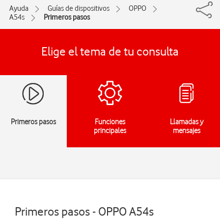
Ayuda
Guías de dispositivos
OPPO
A54s
Primeros pasos
Elige el tema de tu consulta
Primeros pasos
Funciones
Llamadas y
principales
mensajes
Primeros pasos - OPPO A54s