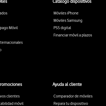
iles
Catálogo dispositivos
tados
Móviles iPhone
Móviles Samsung
epago Móvil
PS5 digital
Financiar móvil a plazos
nternacionales
o
promociones
Ayuda al cliente
vos clientes
Comparador de móviles
tabilidad móvil
Repara tu dispositivo