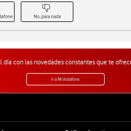
odafone
No, para nada
l día con las novedades constantes que te ofrec
Ir a Mi Vodafone