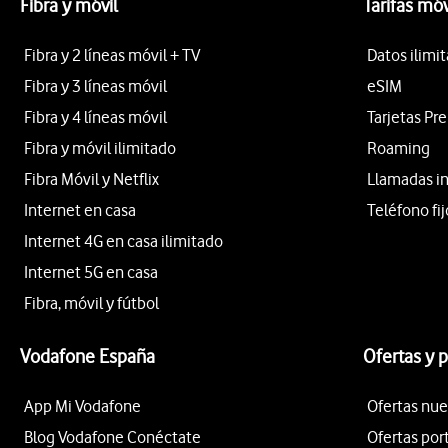
Fibra y móvil
Tarifas móv
Fibra y 2 líneas móvil + TV
Datos ilimi
Fibra y 3 líneas móvil
eSIM
Fibra y 4 líneas móvil
Tarjetas Pr
Fibra y móvil ilimitado
Roaming
Fibra Móvil y Netflix
Llamadas i
Internet en casa
Teléfono fij
Internet 4G en casa ilimitado
Internet 5G en casa
Fibra, móvil y fútbol
Vodafone España
Ofertas y 
App Mi Vodafone
Ofertas nue
Blog Vodafone Conéctate
Ofertas por