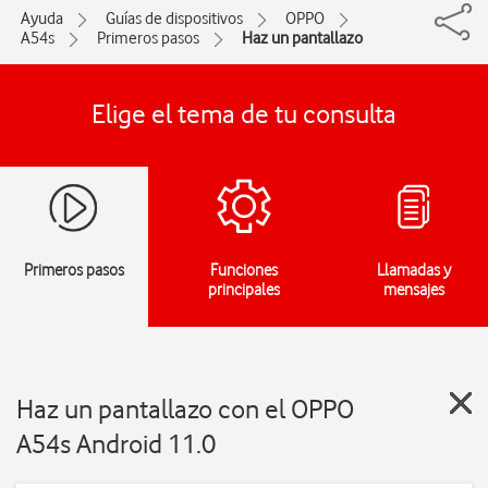
Ayuda
Guías de dispositivos
OPPO
A54s
Primeros pasos
Haz un pantallazo
Elige el tema de tu consulta
Primeros pasos
Funciones
Llamadas y
principales
mensajes
Haz un pantallazo con el OPPO
A54s Android 11.0