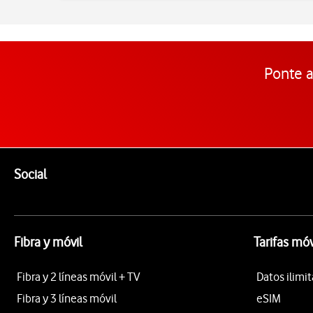
Ponte a
Pie de página de Vodafone
Enlaces a las redes sociales de Vodafone
Social
Fibra y móvil
Tarifas móv
Fibra y 2 líneas móvil + TV
Datos ilimi
Fibra y 3 líneas móvil
eSIM