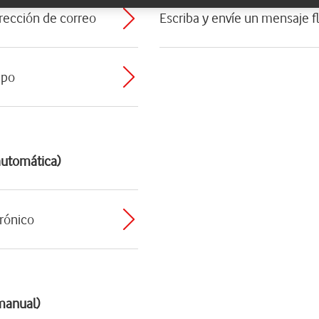
irección de correo
Escriba y envíe un mensaje f
upo
automática)
rónico
manual)