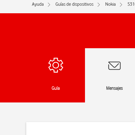
Ayuda
Guías de dispositivos
Nokia
531
das
Guía
Mensajes