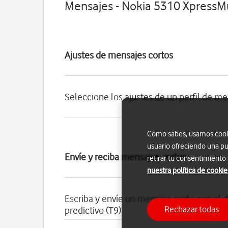
Mensajes - Nokia 5310 XpressM
Ajustes de mensajes cortos
Seleccione los ajustes de un perfil de me
Como sabes, usamos cookie
usuario ofreciendo una pu
Envíe y reciba mensajes cortos
retirar tu consentimiento
nuestra política de cookie
Escriba y envíe un mensaje corto con el d
Rechazar todas
predictivo (T9)