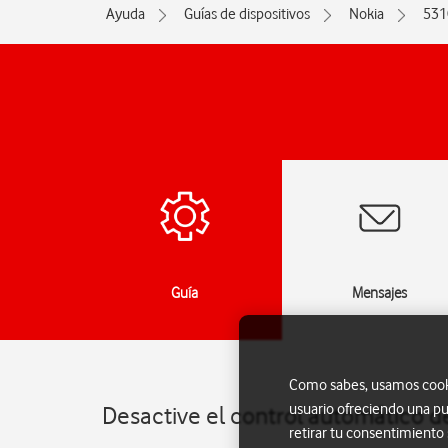
Ayuda
Guías de dispositivos
Nokia
531
das
Guía
Mensajes
Como sabes, usamos cookie
usuario ofreciendo una pu
Desactive el control automático d
retirar tu consentimiento