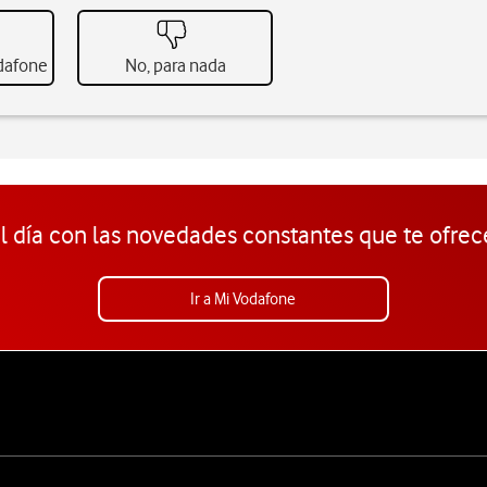
odafone
No, para nada
l día con las novedades constantes que te ofrec
Ir a Mi Vodafone