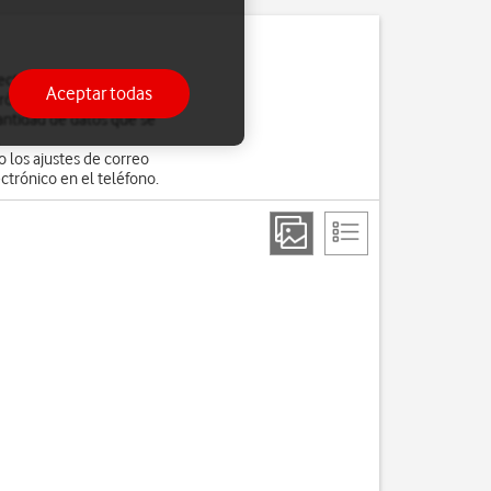
electrónico. Usted mismo
Aceptar todas
ónicos. Sin embargo, si
antidad de datos que se
 los ajustes de correo
trónico en el teléfono.