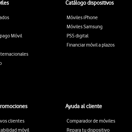
iles
Catálogo dispositivos
tados
Móviles iPhone
Móviles Samsung
epago Móvil
PS5 digital
Financiar móvil a plazos
nternacionales
o
promociones
Ayuda al cliente
vos clientes
Comparador de móviles
tabilidad móvil
Repara tu dispositivo