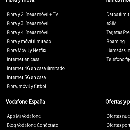
Fibra y 2 líneas móvil + TV
Datos ilimi
Fibra y 3 líneas móvil
eSIM
Fibra y 4 líneas móvil
Tarjetas Pr
Fibra y móvil ilimitado
Roaming
Fibra Móvil y Netflix
Llamadas i
Internet en casa
Teléfono fij
Internet 4G en casa ilimitado
Internet 5G en casa
Fibra, móvil y fútbol
Vodafone España
Ofertas y 
App Mi Vodafone
Ofertas nue
Blog Vodafone Conéctate
Ofertas por