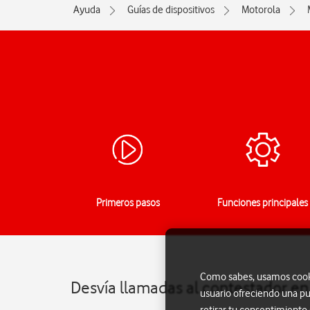
Ayuda
Guías de dispositivos
Motorola
Primeros pasos
Funciones principales
Como sabes, usamos cookie
Desvía llamadas al contestador e
usuario ofreciendo una pu