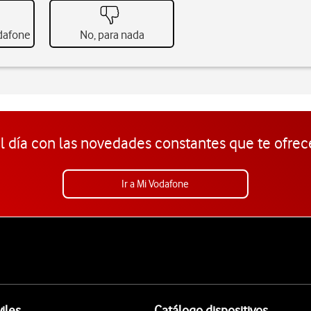
odafone
No, para nada
l día con las novedades constantes que te ofrec
Ir a Mi Vodafone
iles
Catálogo dispositivos