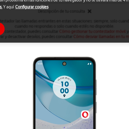
 sin problema en las funciones de tu navegador y no te llevará más de 4
s.
Y aquí
Configurar cookies
Descripción de tu consulta
testador las llamadas entrantes en estas situaciones: siempre, solo cuan
cuando no respondas o solo cuando estés no disponible.
 el contestador, puedes consultar
Cómo gestionar tu contestador móvil
y
var y desactivar desvíos, puedes consultar
Cómo desviar llamadas en tu m