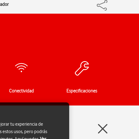
tador
Conectividad
Especificaciones
jorar tu experiencia de
s estos usos, pero podrás