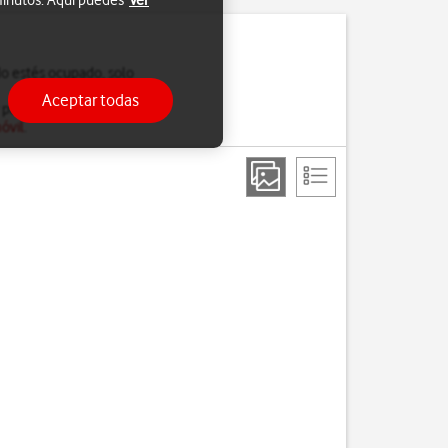
 minutos. Aquí puedes
Ver
do estés ocupado, solo
Aceptar todas
 para saber más sobre
óvil
.