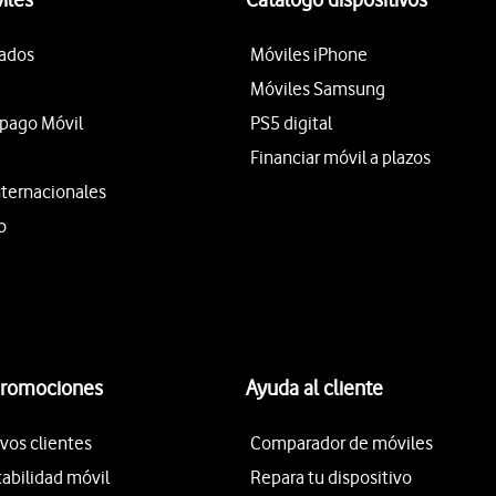
tados
Móviles iPhone
Móviles Samsung
epago Móvil
PS5 digital
Financiar móvil a plazos
nternacionales
o
promociones
Ayuda al cliente
vos clientes
Comparador de móviles
tabilidad móvil
Repara tu dispositivo