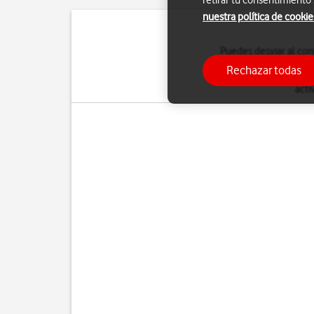
retirar tu consentimiento
nuestra política de cookie
Puedes desviar al con
Rechazar todas
Para saber más sobre
acti