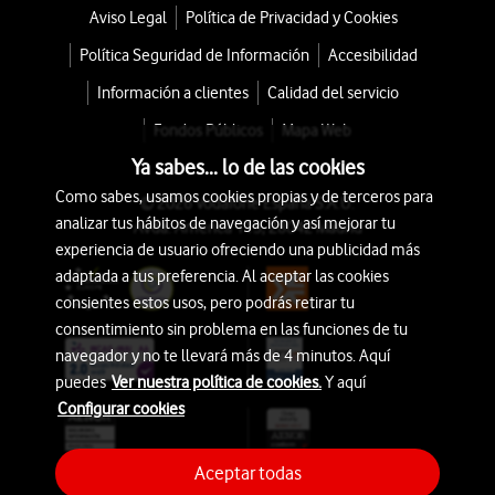
Aviso Legal
Política de Privacidad y Cookies
Política Seguridad de Información
Accesibilidad
Información a clientes
Calidad del servicio
Fondos Públicos
Mapa Web
Ya sabes... lo de las cookies
Como sabes, usamos cookies propias y de terceros para
© 2026 Vodafone España S.A.U.
analizar tus hábitos de navegación y así mejorar tu
Avda. América 115, 28042 Madrid
experiencia de usuario ofreciendo una publicidad más
adaptada a tus preferencia. Al aceptar las cookies
consientes estos usos, pero podrás retirar tu
consentimiento sin problema en las funciones de tu
navegador y no te llevará más de 4 minutos. Aquí
puedes
Ver nuestra política de cookies.
Y aquí
Configurar cookies
Aceptar todas