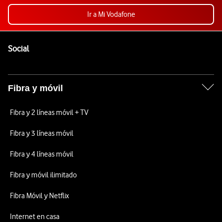
Ir a Mi Vodafone
Pie de página de Vodafone
Enlaces a las redes sociales de Vodafone
Social
Fibra y móvil
Fibra y 2 líneas móvil + TV
Fibra y 3 líneas móvil
Fibra y 4 líneas móvil
Fibra y móvil ilimitado
Fibra Móvil y Netflix
Internet en casa