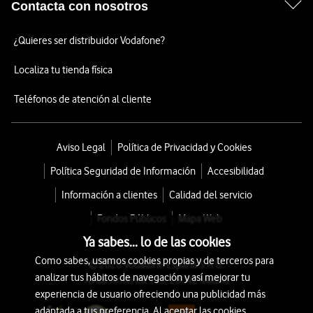
Contacta con nosotros
¿Quieres ser distribuidor Vodafone?
Localiza tu tienda física
Teléfonos de atención al cliente
Aviso Legal
Política de Privacidad y Cookies
Política Seguridad de Información
Accesibilidad
Información a clientes
Calidad del servicio
Fondos Públicos
Mapa Web
Ya sabes... lo de las cookies
Como sabes, usamos cookies propias y de terceros para
© 2026 Vodafone España S.A.U.
analizar tus hábitos de navegación y así mejorar tu
Avda. América 115, 28042 Madrid
experiencia de usuario ofreciendo una publicidad más
adaptada a tus preferencia. Al aceptar las cookies