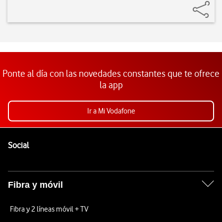
Ponte al día con las novedades constantes que te ofrece
la app
Ir a Mi Vodafone
Pie de página de Vodafone
Enlaces a las redes sociales de Vodafone
Social
Fibra y móvil
Fibra y 2 líneas móvil + TV