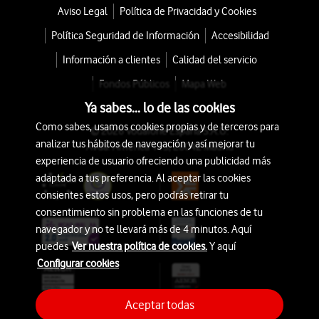
Aviso Legal
Política de Privacidad y Cookies
Política Seguridad de Información
Accesibilidad
Información a clientes
Calidad del servicio
Fondos Públicos
Mapa Web
Ya sabes... lo de las cookies
Como sabes, usamos cookies propias y de terceros para
© 2026 Vodafone España S.A.U.
analizar tus hábitos de navegación y así mejorar tu
Avda. América 115, 28042 Madrid
experiencia de usuario ofreciendo una publicidad más
adaptada a tus preferencia. Al aceptar las cookies
consientes estos usos, pero podrás retirar tu
consentimiento sin problema en las funciones de tu
navegador y no te llevará más de 4 minutos. Aquí
puedes
Ver nuestra política de cookies.
Y aquí
Configurar cookies
Aceptar todas