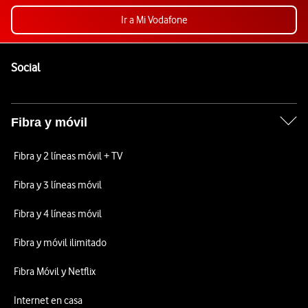
Ir a Mi Vodafone
Pie de página de Vodafone
Enlaces a las redes sociales de Vodafone
Social
Fibra y móvil
Fibra y 2 líneas móvil + TV
Fibra y 3 líneas móvil
Fibra y 4 líneas móvil
Fibra y móvil ilimitado
Fibra Móvil y Netflix
Internet en casa