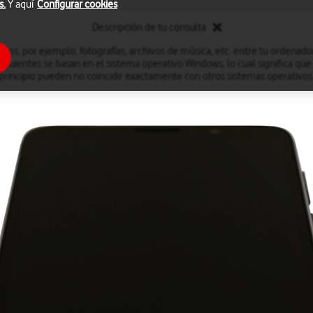
s.
Y aquí
Configurar cookies
Descripción de tu consulta
ivos, por ejemplo, fotografías, archivos de música, etc. entre tu ordenado
iguientes se basan en el sistema operativo Windows, lo cual significa que
principio pueden no coincidir exactamente con otros sistemas operativos