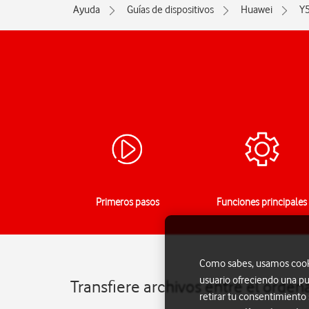
Ayuda
Guías de dispositivos
Huawei
Y
Primeros pasos
Funciones principales
Como sabes, usamos cookie
usuario ofreciendo una pu
Transfiere archivos entre el orde
retirar tu consentimiento