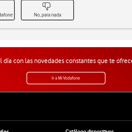
odafone
No, para nada
l día con las novedades constantes que te ofrec
Ir a Mi Vodafone
iles
Catálogo dispositivos