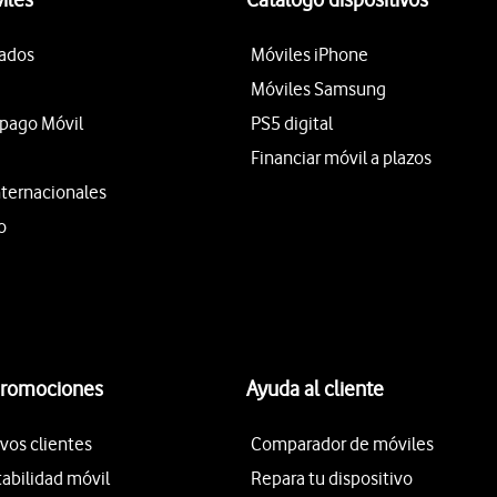
tados
Móviles iPhone
Móviles Samsung
epago Móvil
PS5 digital
Financiar móvil a plazos
nternacionales
o
promociones
Ayuda al cliente
vos clientes
Comparador de móviles
tabilidad móvil
Repara tu dispositivo