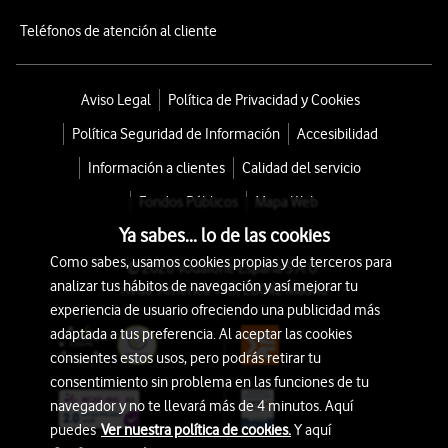
Teléfonos de atención al cliente
Aviso Legal
Política de Privacidad y Cookies
Política Seguridad de Información
Accesibilidad
Información a clientes
Calidad del servicio
Fondos Públicos
Mapa Web
Ya sabes... lo de las cookies
Como sabes, usamos cookies propias y de terceros para
© 2026 Vodafone España S.A.U.
analizar tus hábitos de navegación y así mejorar tu
Avda. América 115, 28042 Madrid
experiencia de usuario ofreciendo una publicidad más
adaptada a tus preferencia. Al aceptar las cookies
consientes estos usos, pero podrás retirar tu
consentimiento sin problema en las funciones de tu
navegador y no te llevará más de 4 minutos. Aquí
puedes
Ver nuestra política de cookies.
Y aquí