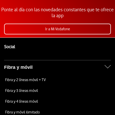
Ponte al día con las novedades constantes que te ofrece
la app
Ir a Mi Vodafone
Pie de página de Vodafone
Enlaces a las redes sociales de Vodafone
Social
Fibra y móvil
Fibra y 2 líneas móvil + TV
Fibra y 3 líneas móvil
Fibra y 4 líneas móvil
Fibra y móvil ilimitado