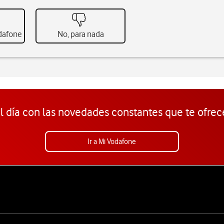
odafone
No, para nada
l día con las novedades constantes que te ofrec
Ir a Mi Vodafone