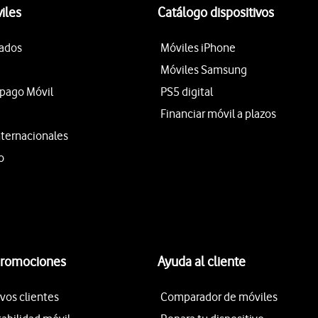
iles
Catálogo dispositivos
tados
Móviles iPhone
Móviles Samsung
epago Móvil
PS5 digital
Financiar móvil a plazos
nternacionales
o
promociones
Ayuda al cliente
vos clientes
Comparador de móviles