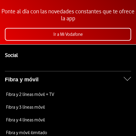
Ponte al día con las novedades constantes que te ofrece
la app
Ir a Mi Vodafone
Pie de página de Vodafone
Enlaces a las redes sociales de Vodafone
Social
Fibra y móvil
Fibra y 2 líneas móvil + TV
Fibra y 3 líneas móvil
Fibra y 4 líneas móvil
Fibra y móvil ilimitado