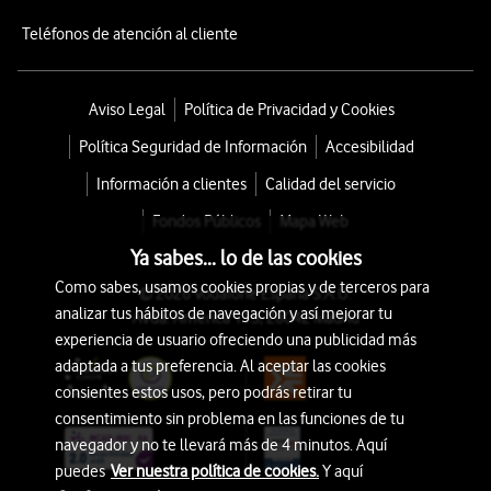
Teléfonos de atención al cliente
Aviso Legal
Política de Privacidad y Cookies
Política Seguridad de Información
Accesibilidad
Información a clientes
Calidad del servicio
Fondos Públicos
Mapa Web
Ya sabes... lo de las cookies
Como sabes, usamos cookies propias y de terceros para
© 2026 Vodafone España S.A.U.
analizar tus hábitos de navegación y así mejorar tu
Avda. América 115, 28042 Madrid
experiencia de usuario ofreciendo una publicidad más
adaptada a tus preferencia. Al aceptar las cookies
consientes estos usos, pero podrás retirar tu
consentimiento sin problema en las funciones de tu
navegador y no te llevará más de 4 minutos. Aquí
puedes
Ver nuestra política de cookies.
Y aquí