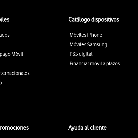
iles
Catálogo dispositivos
tados
Móviles iPhone
Móviles Samsung
epago Móvil
PS5 digital
Financiar móvil a plazos
nternacionales
o
promociones
Ayuda al cliente