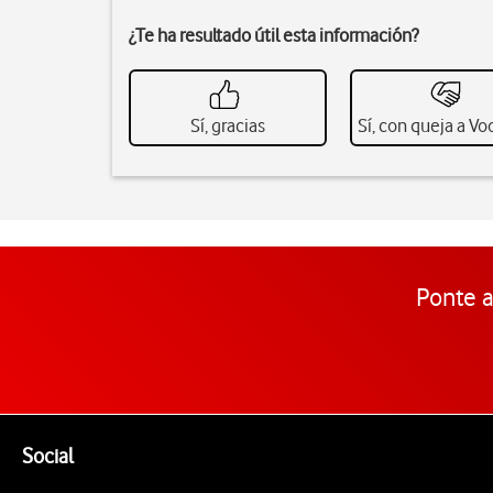
¿Te ha resultado útil esta información?
Sí, gracias
Sí, con queja a V
Ponte a
Pie de página de Vodafone
Enlaces a las redes sociales de Vodafone
Social