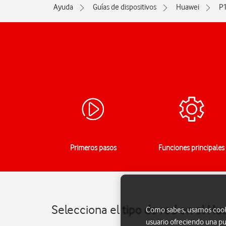
Ayuda
Guías de dispositivos
Huawei
P1
Primeros pasos
Funciones principales
Selecciona el tipo de red en el Hu
Como sabes, usamos cookie
usuario ofreciendo una pu