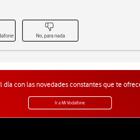
odafone
No, para nada
l día con las novedades constantes que te ofrec
Ir a Mi Vodafone