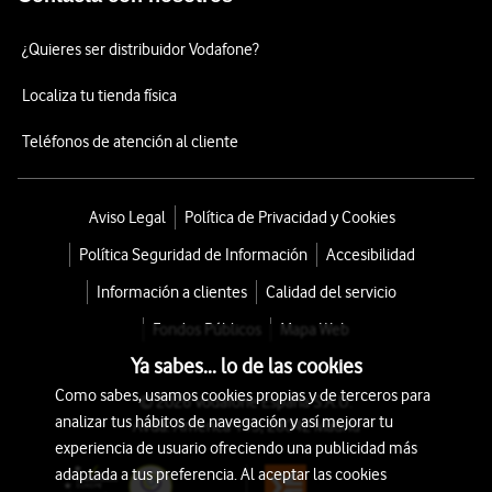
¿Quieres ser distribuidor Vodafone?
Localiza tu tienda física
Teléfonos de atención al cliente
Aviso Legal
Política de Privacidad y Cookies
Política Seguridad de Información
Accesibilidad
Información a clientes
Calidad del servicio
Fondos Públicos
Mapa Web
Ya sabes... lo de las cookies
Como sabes, usamos cookies propias y de terceros para
© 2026 Vodafone España S.A.U.
analizar tus hábitos de navegación y así mejorar tu
Avda. América 115, 28042 Madrid
experiencia de usuario ofreciendo una publicidad más
adaptada a tus preferencia. Al aceptar las cookies