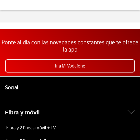
Ponte al día con las novedades constantes que te ofrece
la app
Ir a Mi Vodafone
Pie de página de Vodafone
Enlaces a las redes sociales de Vodafone
Social
Fibra y móvil
Fibra y 2 líneas móvil + TV