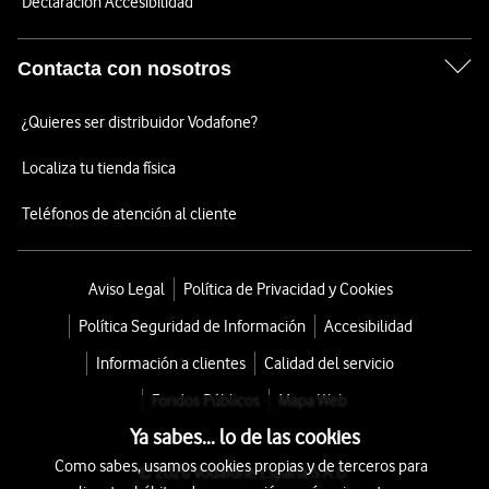
Declaración Accesibilidad
Contacta con nosotros
¿Quieres ser distribuidor Vodafone?
Localiza tu tienda física
Teléfonos de atención al cliente
Aviso Legal
Política de Privacidad y Cookies
Política Seguridad de Información
Accesibilidad
Información a clientes
Calidad del servicio
Fondos Públicos
Mapa Web
Ya sabes... lo de las cookies
Como sabes, usamos cookies propias y de terceros para
© 2026 Vodafone España S.A.U.