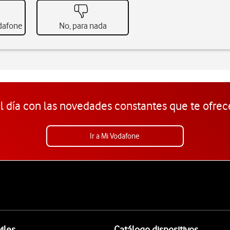
odafone
No, para nada
l día con las novedades constantes que te ofrec
Ir a Mi Vodafone
iles
Catálogo dispositivos