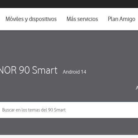
da e idioma
Móviles y dispositivos
Más servicios
Plan Amigo
fone TV
Móviles
Alianza Vodafone e Iberdrola
il 5G
Imagen y Sonido
Servicios avanzados
tura
Ver todos
OR 90 Smart
Android 14
dencias