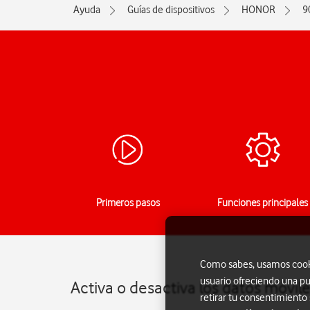
Ayuda
Guías de dispositivos
HONOR
9
Primeros pasos
Funciones principales
Como sabes, usamos cookie
usuario ofreciendo una pu
Activa o desactiva los datos móvi
retirar tu consentimiento