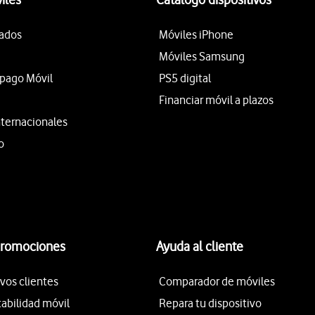
tados
Móviles iPhone
Móviles Samsung
epago Móvil
PS5 digital
Financiar móvil a plazos
nternacionales
o
promociones
Ayuda al cliente
vos clientes
Comparador de móviles
tabilidad móvil
Repara tu dispositivo