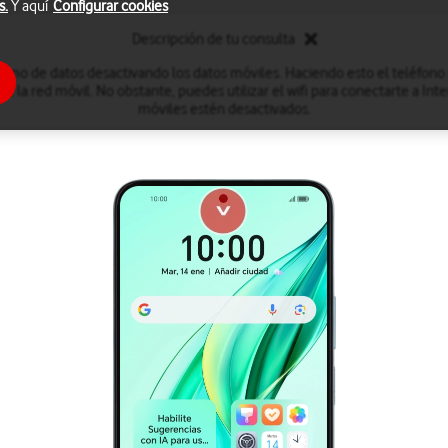
s.
Y aquí
Configurar cookies
Descripción de tu consulta
sumo de datos desactivando los datos móviles. Haciendo esto el teléfono
de la red móvil. No obstante, puedes utilizar el wifi para conectarte a In
móviles estén desactivados.