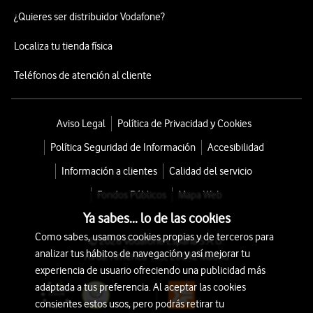
¿Quieres ser distribuidor Vodafone?
Localiza tu tienda física
Teléfonos de atención al cliente
Aviso Legal
Política de Privacidad y Cookies
Política Seguridad de Información
Accesibilidad
Información a clientes
Calidad del servicio
Fondos Públicos
Mapa Web
Ya sabes... lo de las cookies
Como sabes, usamos cookies propias y de terceros para
© 2026 Vodafone España S.A.U.
analizar tus hábitos de navegación y así mejorar tu
Avda. América 115, 28042 Madrid
experiencia de usuario ofreciendo una publicidad más
adaptada a tus preferencia. Al aceptar las cookies
consientes estos usos, pero podrás retirar tu