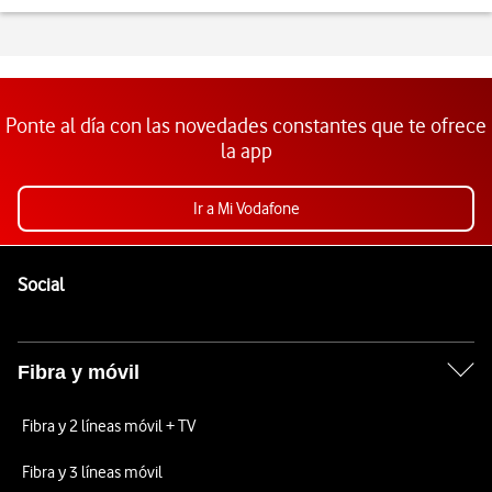
Ponte al día con las novedades constantes que te ofrece
la app
Ir a Mi Vodafone
Pie de página de Vodafone
Enlaces a las redes sociales de Vodafone
Social
Fibra y móvil
Fibra y 2 líneas móvil + TV
Fibra y 3 líneas móvil