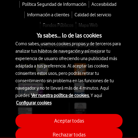
Política Seguridad de Información
Accesibilidad
Información a clientes
Calidad del servicio
Fondos Públicos
Mapa Web
Ya sabes... lo de las cookies
Como sabes, usamos cookies propias y de terceros para
© 2026 Vodafone España S.A.U.
analizar tus hábitos de navegación y así mejorar tu
Avda. América 115, 28042 Madrid
experiencia de usuario ofreciendo una publicidad más
adaptada a tus preferencia. Al aceptar las cookies
consientes estos usos, pero podrás retirar tu
consentimiento sin problema en las funciones de tu
navegador y no te llevará más de 4 minutos. Aquí
puedes
Ver nuestra política de cookies.
Y aquí
Configurar cookies
Aceptar todas
Rechazar todas