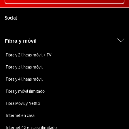
Pie de página de Vodafone
Enlaces a las redes sociales de Vodafone
Social
Fibra y móvil
Fibra y 2 líneas móvil + TV
Fibra y 3 líneas móvil
Fibra y 4 líneas móvil
Fibra y móvil ilimitado
Fibra Móvil y Netflix
Internet en casa
Internet 4G en casa ilimitado